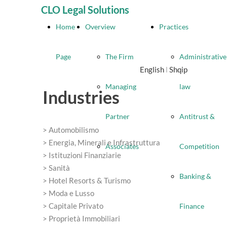
CLO Legal Solutions
Home
Overview
Practices
Page
The Firm
Administrative
English
l
Shqip
Managing
law
Industries
Partner
Antitrust &
> Automobilismo
>
Energia, Minerali e Infrastruttura
Associates
Competition
> Istituzioni Finanziarie
> Sanità
Banking &
> Hotel Resorts & Turismo
> Moda e Lusso
> Capitale Privato
Finance
> Proprietà Immobiliari